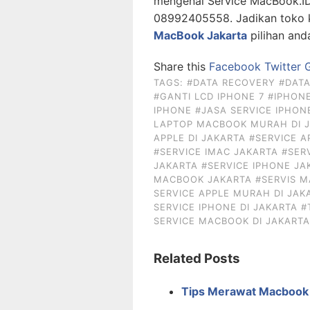
mengenai Service MacBook.ID
08992405558. Jadikan toko 
MacBook Jakarta
pilihan and
Share this
Facebook
Twitter
G
TAGS:
#DATA RECOVERY
#DAT
#GANTI LCD IPHONE 7
#IPHON
IPHONE
#JASA SERVICE IPHON
LAPTOP MACBOOK MURAH DI 
APPLE DI JAKARTA
#SERVICE A
#SERVICE IMAC JAKARTA
#SER
JAKARTA
#SERVICE IPHONE JA
MACBOOK JAKARTA
#SERVIS 
SERVICE APPLE MURAH DI JAK
SERVICE IPHONE DI JAKARTA
#
SERVICE MACBOOK DI JAKARTA
Related Posts
Tips Merawat Macbook 