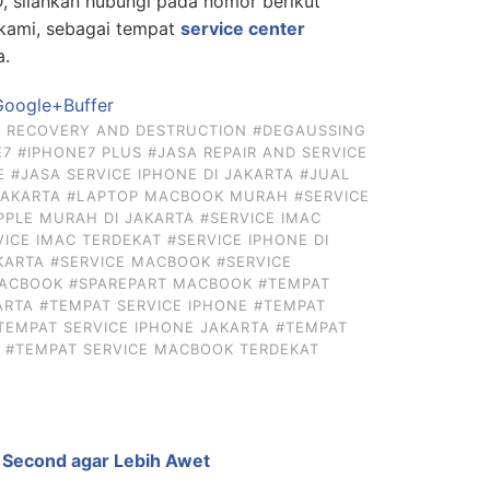
, silahkan hubungi pada nomor berikut
kami, sebagai tempat
service center
a.
oogle+
Buffer
A RECOVERY AND DESTRUCTION
#DEGAUSSING
E7
#IPHONE7 PLUS
#JASA REPAIR AND SERVICE
E
#JASA SERVICE IPHONE DI JAKARTA
#JUAL
JAKARTA
#LAPTOP MACBOOK MURAH
#SERVICE
PPLE MURAH DI JAKARTA
#SERVICE IMAC
VICE IMAC TERDEKAT
#SERVICE IPHONE DI
KARTA
#SERVICE MACBOOK
#SERVICE
MACBOOK
#SPAREPART MACBOOK
#TEMPAT
ARTA
#TEMPAT SERVICE IPHONE
#TEMPAT
TEMPAT SERVICE IPHONE JAKARTA
#TEMPAT
#TEMPAT SERVICE MACBOOK TERDEKAT
Second agar Lebih Awet